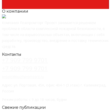
О компании
Компания Пожпромторг Проект занимается решением
проблем в области комплексной пожарной безопасности, в
том числе на взрывоопасных объектах, включающих с себя
разработку, производство, внедрение и поставку технических
средств.
Контакты
+7 909 799 9701
+7 909 799 9701
proekt@pozhpromtorg.ru
Адрес: ул. Портовая, 45А, офис 404-1 (3 этаж) г. Калининград,
Россия
Режим работы: с 9 до 18 часов, будни
Свежие публикации