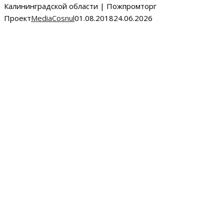
Калининградской области | Пожпромторг
Проект
MediaCosnul
01.08.2018
24.06.2026
Пожарная
безопасность
в Калининграде
Полный комплекс услуг