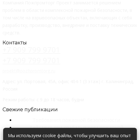
Компания Пожпромторг Проект занимается решением
проблем в области комплексной пожарной безопасности, в
том числе на взрывоопасных объектах, включающих с себя
разработку, производство, внедрение и поставку технических
средств.
Контакты
+7 909 799 9701
+7 909 799 9701
proekt@pozhpromtorg.ru
Адрес: ул. Портовая, 45А, офис 404-1 (3 этаж) г. Калининград,
Россия
Режим работы: с 9 до 18 часов, будни
Свежие публикации
Требования пожарной безопасности
Действия при срабатывании пожарной
сигнализации…
Мы используем cookie файлы, чтобы улучшить ваш опыт