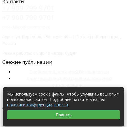
Контакты
+7 909 799 9701
+7 909 799 9701
proekt@pozhpromtorg.ru
Адрес: ул. Портовая, 45А, офис 404-1 (3 этаж) г. Калининград,
Россия
Режим работы: с 9 до 18 часов, будни
Свежие публикации
Требования пожарной безопасности
Действия при срабатывании пожарной
сигнализации…
Расчет пожарного риска
Мы используем cookie файлы, чтобы улучшить ваш опыт
Эксплуатация пожарных систем
пользования сайтом. Подробнее читайте в нашей
политике конфиденциальности
.
© 2024
ПОЖПРОМТОРГ ПРОЕКТ
. Все права защищены.
Принять