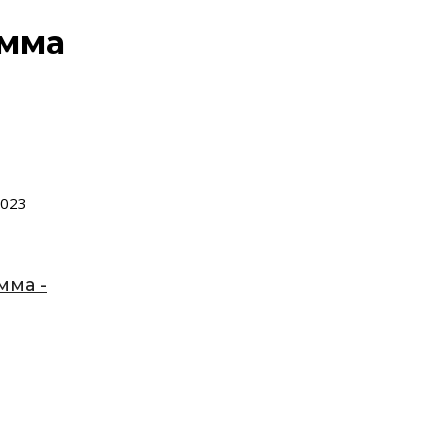
амма
2023
мма -