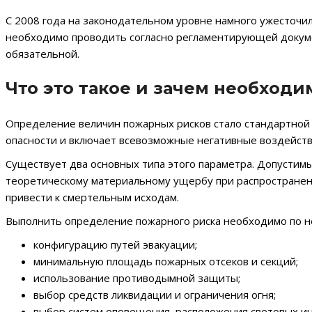
С 2008 года на законодательном уровне намного ужесточил
необходимо проводить согласно регламентирующей докуме
обязательной.
Что это такое и зачем необходи
Определение величин пожарных рисков стало стандартной 
опасности и включает всевозможные негативные воздействи
Существует два основных типа этого параметра. Допустимы
теоретическому материальному ущербу при распространени
привести к смертельным исходам.
Выполнить определение пожарного риска необходимо по н
конфигурацию путей эвакуации;
минимальную площадь пожарных отсеков и секций;
использование противодымной защиты;
выбор средств ликвидации и ограничения огня;
выбор систем оповещения, расположения световых ин