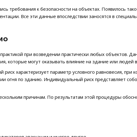
ись требования к безопасности на объектах. Появилось тако
нтации. Все эти данные впоследствии заносятся в специал
мо
практикой при возведении практически любых объектов. Да
я, которые могут оказывать влияние на здание или людей в
й риск характеризует параметр условного равновесия, при 
и огня по зданию. Индивидуальный риск представляет собо
ескольким причинам. По результатам этой процедуры обос
дикаторов эвакуации и многое другое.